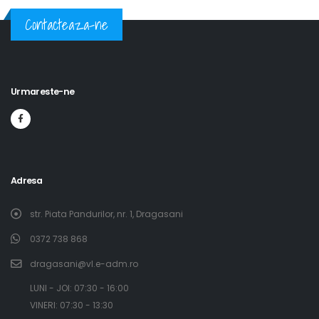
Contacteaza-ne
Urmareste-ne
Adresa
str. Piata Pandurilor, nr. 1, Dragasani
0372 738 868
dragasani@vl.e-adm.ro
​LUNI - JOI: 07:30 - 16:00
​ VINERI: 07:30 - 13:30