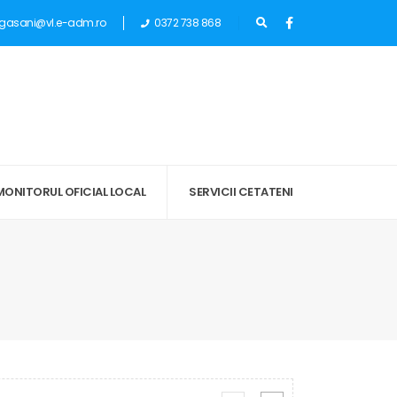
gasani@vl.e-adm.ro
0372 738 868
MONITORUL OFICIAL LOCAL
SERVICII CETATENI