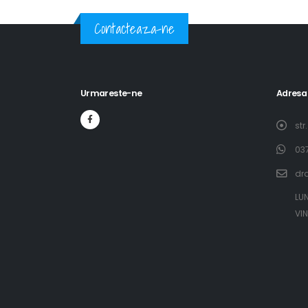
Contacteaza-ne
Urmareste-ne
Adresa
str
03
dr
​LU
​ V