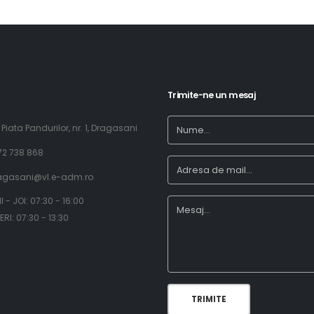
Trimite-ne un mesaj
. Piata Pandurilor, nr. 1, Dragasani
72 738 868
agasani@vl.e-adm.ro
NI - JOI: 07:30 - 16:00
INERI: 07:30 - 13:30
TRIMITE