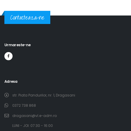
Contacteaza-ne
Urmareste-ne
Adresa
str. Piata Pandurilor, nr. 1, Dragasani
0372 738 868
dragasani@vl.e-adm.ro
​LUNI - JOI: 07:30 - 16:00