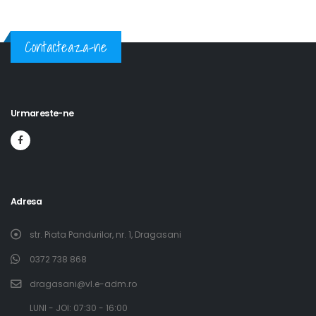
Contacteaza-ne
Urmareste-ne
Adresa
str. Piata Pandurilor, nr. 1, Dragasani
0372 738 868
dragasani@vl.e-adm.ro
​LUNI - JOI: 07:30 - 16:00